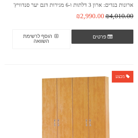
ארונות בגדים: ארון 3 דלתות ו-6 מגירות דגם יער סנדוויץ'
₪2,990.00
₪4,010.00
הוסף לרשימת
פרטים
השוואה
מבצע