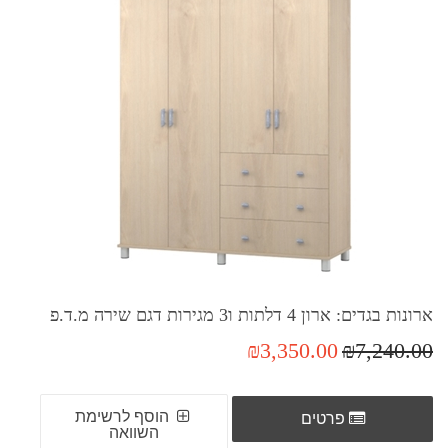
ארונות בגדים: ארון 4 דלתות ו3 מגירות דגם שירה מ.ד.פ
₪3,350.00
₪7,240.00
הוסף לרשימת
פרטים
השוואה