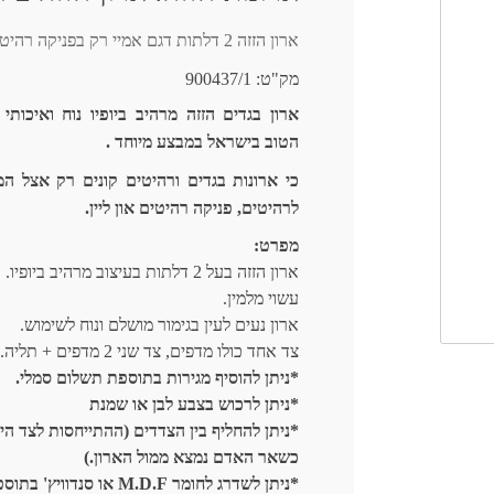
ארון הזזה 2 דלתות דגם אמיי רק בפניקה רהיטים אונליין.
מק"ט:
900437/1
ארון בגדים הזזה מרהיב ביופיו נוח ואיכותי
הטוב בישראל במבצע מיוחד .
כי ארונות בגדים ורהיטים קונים רק אצל המ
לרהיטים, פניקה רהיטים און ליין.
מפרט:
ארון הזזה בעל 2 דלתות בעיצוב מרהיב ביופיו.
עשוי מלמין.
ארון נעים לעין בגימור מושלם ונוח לשימוש.
צד אחד כולו מדפים, צד שני 2 מדפים + תליה.
*ניתן להוסיף מגירות בתוספת תשלום סמלי.
*ניתן לרכוש בצבע לבן או שמנת
*ניתן להחליף בין הצדדים (ההתייחסות לצד הי
כשאר האדם נמצא ממול הארון.)
*ניתן לשדרג לחומר M.D.F או סנדוויץ' ב