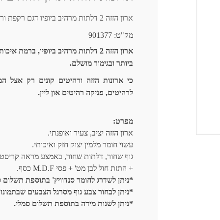
ארון הזזה 2 דלתות מרהיב ביופיו דגם רקפת ורד רק בפניקה רהיטים אונליין.
מק"ט:
901377
ארון הזזה 2 דלתות מרהיב ביופיו, ברמת איכ
ביותר ובגימור מושלם.
כי ארונות הזזה ורהיטים קונים רק אצל המ
לרהיטים, פניקה רהיטים און ליין.
מפרט:
ארון הזזה יציב, צעיר ואופנתי.
עשוי חומר מלמין יצוק חזק ואיכותי.
גוף שחור, דלתות שחור, באמצע מראה קריסט
+ התזת חול לבן מט' + פסי M.D.F כסף.
*ניתן לשדרג לחומר סנדוויץ' בתוספת תשלום ס
*ניתן לבחור צבע גוף מסרגל הצבעים שבתמונות
*ניתן לשנות מידה בתוספת תשלום סמלי.