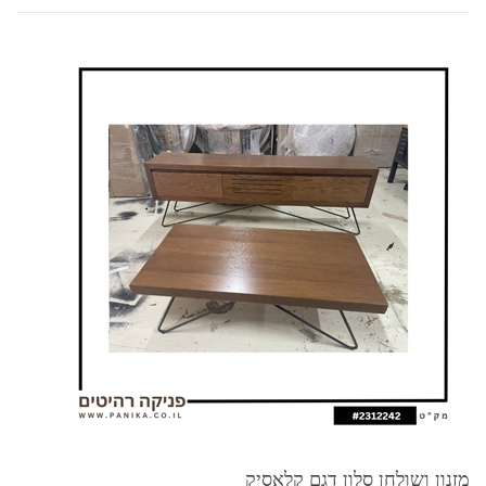
מזנון ושולחן סלון דגם קלאסיק