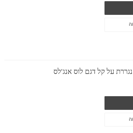
ה
גררת על קל דגם לוס אנג'לס
ה