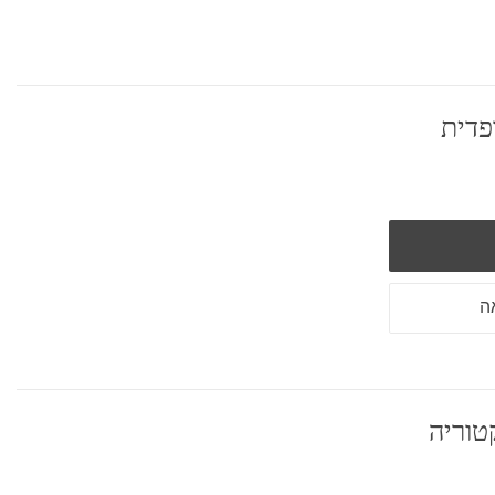
פדית
ה
טוריה