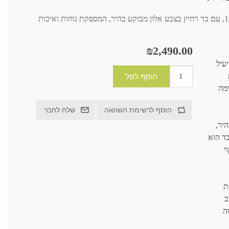
ספה נפתחת למיטה אורטופדית במידות 12/190, עם בד רחיץ בצבע אלון מבוקע בהיר, המספקת נוחות ואיכות
₪2,490.00
עיל
ימה
יר,
בד הוא
י
ת
ב
ה