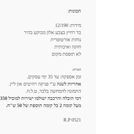
תכונות
:
מידות: 12/190
בד רחיץ בצבע אלון מבוקע בהיר
נוחות אורטופדית
חזקה ואיכותית
לא תופסת מקום
הערות:
זמן אספקה: עד 35 ימי עסקים.
אחריות לשנה
ע"י פניקה רהיטים און ליין.
התמונה להמחשה בלבד, ט.ל.ח.
דמי הובלה והרכבה ישולמו ישירות למוביל 350 ש"ח.
מעל קומה 2 כל קומה תוספת של 50 ש"ח.
R.P 0521