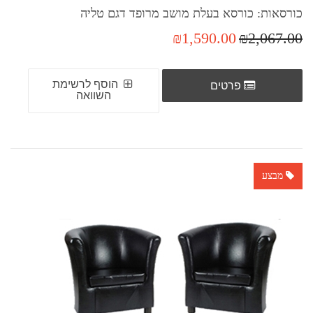
כורסאות: כורסא בעלת מושב מרופד דגם טליה
₪1,590.00
₪2,067.00
הוסף לרשימת
פרטים
השוואה
מבצע