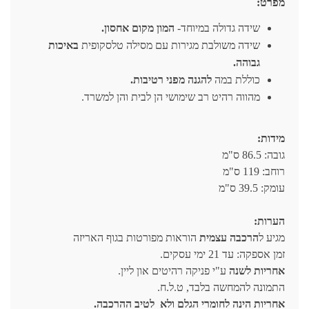
מפרט:
שידה גדולה במיוחד-
המון מקום אחסון.
שידה משולבת מגירות עם מסילה טלסקופית
באיכות
גבוהה.
כוללת במה
להגנה מפני רטיבות.
מהווה רהיט רב שימושי הן לבית והן למשרד.
מידות:
גובה: 86.5 ס"מ
רוחב: 119 ס"מ
עומק: 39.5 ס"מ
הערות:
מגיע ל
הרכבה עצמית
הוראות מפורטות בגוף האריזה
זמן אספקה: עד 21 ימי עסקים.
אחריות לשנה
ע"י פניקה רהיטים און ליין.
התמונה להמחשה בלבד, ט.ל.ח.
אחריות הינה לחומרי הגלם ולא לטיב ההרכבה.