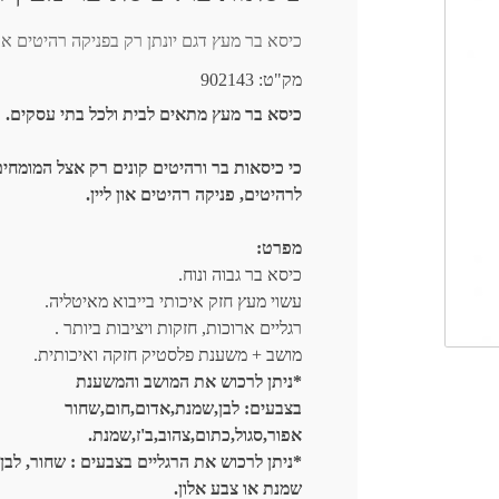
כיסא בר מעץ דגם יונתן רק בפניקה רהיטים אונל
מק"ט:
902143
כיסא בר מעץ מתאים לבית ולכל בתי עסקים.
כי כיסאות בר ורהיטים קונים רק אצל המומחי
לרהיטים, פניקה רהיטים און ליין.
מפרט:
כיסא בר גבוה ונוח.
עשוי מעץ חזק איכותי בייבוא מאיטליה.
רגליים ארוכות, חזקות ויציבות ביותר .
מושב + משענת פלסטיק חזקה ואיכותית.
*ניתן לרכוש את המושב והמשענת
בצבעים: לבן,שמנת,אדום,חום,שחור
אפור,סגול,כתום,צהוב,ב'ז,שמנת.
*ניתן לרכוש את הרגליים בצבעים : שחור, לבן,
שמנת או צבע אלון.