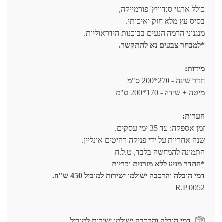
כולל ארגזי סנדוויץ' פורמייקה,
בסיס עץ מלא חזק ואיכותי.
מנגנוני הרמה הנעים בבוכנות הידראוליות.
*למבחר צבעים נא להתקשר.
מידות:
חדר שינה - 270*200 ס"מ
מיטה + שידה - 170*200 ס"מ
הערות:
זמן אספקה: עד 35 ימי עסקים.
שנה אחריות על ידי פניקה רהיטים אונליין.
התמונה להמחשה בלבד, ט.ל.ח
*החדר מגיע ללא מזרנים וכריות.
דמי הובלה והרכבה ישולמו ישירות למוביל 450 ש"ח.
R.P 0052
דמי הובלה והרכבה ישולמו ישירות למוביל